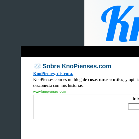
Sobre KnoPienses.com
KnoPienses, disfruta.
KnoPienses.com es mi blog de
cosas raras o útiles
, y opini
desconecta con mis historias.
www.knopienses.com
Int