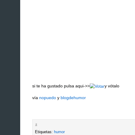
si te ha gustado pulsa aqui->>
y vótalo
vía
nopuedo
y
blogdehumor
Etiquetas:
humor