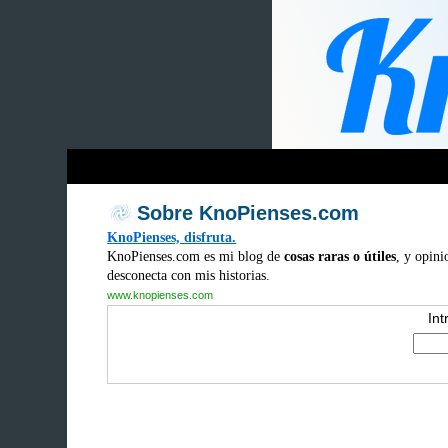
Sobre KnoPienses.com
KnoPienses, disfruta.
KnoPienses.com es mi blog de
cosas raras o útiles
, y opini
desconecta con mis historias.
www.knopienses.com
Int