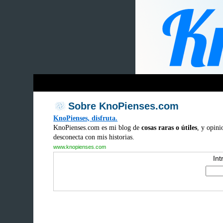
Sobre KnoPienses.com
KnoPienses, disfruta.
KnoPienses.com es mi blog de
cosas raras o útiles
, y opini
desconecta con mis historias.
www.knopienses.com
Int