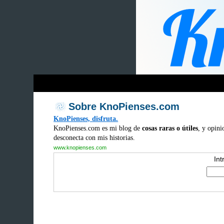
Sobre KnoPienses.com
KnoPienses, disfruta.
KnoPienses.com es mi blog de
cosas raras o útiles
, y opini
desconecta con mis historias.
www.knopienses.com
Int